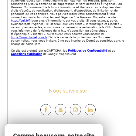
traitement repose sur l'intérêt légitime de l'Agence / du Réseau. Elles sont
conservées jusqu'à demande de suppression et sont destinées à l'Agence / au
Réseau. Conformément à la loi « informatique et libertés », vous disposez des
droits d’accès, de rectification, d’effacement, d’opposition, de limitation et de
portabilité de vos données. Vous pouvez retirer votre consentement à tout
moment en contactant directement l’Agence / Le Réseau. Consultez le site
https://cnil.fr/fr
pour plus d’informations sur vos droits. Si vous estimez, après
avoir contacté l'Agence / le Réseau, que vos droits « Informatique et Libertés »
ne sont pas respectés, vous pouvez adresser une réclamation à la CNIL. Nous
vous informons de l’existence de la liste d'opposition au démarchage
téléphonique « Bloctel », sur laquelle vous pouvez vous inscrire ici :
https://www.bloctel.gouv.fr
. Dans le cadre de la protection des Données
personnelles, nous vous invitons à ne pas inscrire de Données sensibles dans le
champ de saisie libre.
Ce site est protégé par reCAPTCHA, les
Politiques de Confidentialité
et es
Conditions d'utilisation
de Google s'appliquent.
Nous suivre sur
Espace
Comme beaucoup, notre site