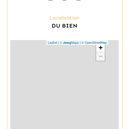
Localisation
DU BIEN
Leaflet
|
©
Maps
|
© OpenStreetMap
Jawg
+
−