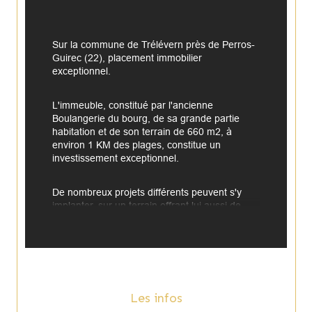
Sur la commune de Trélévern près de Perros-
Guirec (22), placement immobilier 
exceptionnel.
L'immeuble, constitué par l'ancienne 
Boulangerie du bourg, de sa grande partie 
habitation et de son terrain de 660 m2, à 
environ 1 KM des plages, constitue un 
investissement exceptionnel.
De nombreux projets différents peuvent s'y 
implanter, sur un terrain offrant lui aussi de 
belles perspectives.
Avec 273 m2 habitables et encore un 
immense grenier aménageable, 
Les infos
Le gros oeuvre est en très bon état général. 