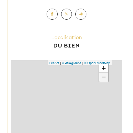
Localisation
DU BIEN
Leaflet
|
©
Maps
|
© OpenStreetMap
Jawg
+
−