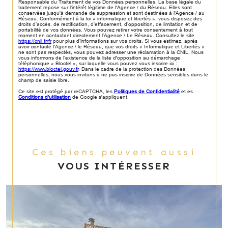
Responsable du Traitement de vos Données personnelles. La base légale du
traitement repose sur l'intérêt légitime de l'Agence / du Réseau. Elles sont
conservées jusqu'à demande de suppression et sont destinées à l'Agence / au
Réseau. Conformément à la loi « informatique et libertés », vous disposez des
droits d’accès, de rectification, d’effacement, d’opposition, de limitation et de
portabilité de vos données. Vous pouvez retirer votre consentement à tout
moment en contactant directement l’Agence / Le Réseau. Consultez le site
https://cnil.fr/fr
pour plus d’informations sur vos droits. Si vous estimez, après
avoir contacté l'Agence / le Réseau, que vos droits « Informatique et Libertés »
ne sont pas respectés, vous pouvez adresser une réclamation à la CNIL. Nous
vous informons de l’existence de la liste d'opposition au démarchage
téléphonique « Bloctel », sur laquelle vous pouvez vous inscrire ici :
https://www.bloctel.gouv.fr
. Dans le cadre de la protection des Données
personnelles, nous vous invitons à ne pas inscrire de Données sensibles dans le
champ de saisie libre.
Ce site est protégé par reCAPTCHA, les
Politiques de Confidentialité
et es
Conditions d'utilisation
de Google s'appliquent.
Ces biens peuvent aussi
VOUS INTÉRESSER