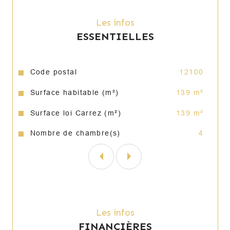
Terrain piscinable.
Les infos
ESSENTIELLES
Nul doute que cette belle villa saura égayer 
votre quotidien grâce à ses belles prestations 
et son cadre agréable !
Caractéristiques
Valeurs
Code postal
12100
Annonce proposée par un agent commercial
Surface habitable (m²)
139 m²
Surface loi Carrez (m²)
139 m²
Nombre de chambre(s)
4
Les infos
FINANCIÈRES