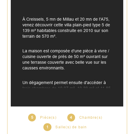
À Creissels, 5 mn de Millau et 20 mn de l'A75, 
venez découvrir cette villa plain-pied type 5 de 
139 m² habitables construite en 2010 sur son 
terrain de 570 m².
La maison est composée d'une pièce à vivre / 
cuisine ouverte de près de 50 m² ouvrant sur 
une terrasse couverte avec belle vue sur les 
causses environnants.
Un dégagement permet ensuite d'accéder à 
trois chambres de 10,07 m², 10,39 m² et 11,85 
m², salle de bains avec douche et baignoire. 
Un second WC, une buanderie de 13,40 m² et 
une pièce de 20 m² complètent la maison.
5
Pièce(s)
4
Chambre(s)
Chauffage central via une chaudière gaz de 
ville, taxe foncière 1170€.
1
Salle(s) de bain