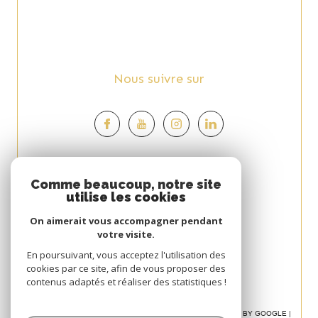
Nous suivre sur
Espace
Comme beaucoup, notre site
utilise les cookies
PROPRIÉTAIRE
On aimerait vous accompagner pendant
Se connecter
votre visite.
Avis
En poursuivant, vous acceptez l'utilisation des
cookies par ce site, afin de vous proposer des
CLIENT
contenus adaptés et réaliser des statistiques !
© 2026 | TOUS DROITS RÉSERVÉS | TRADUCTION POWERED BY GOOGLE |