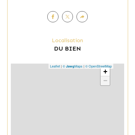
Localisation
DU BIEN
Leaflet
|
©
Maps
|
© OpenStreetMap
Jawg
+
−