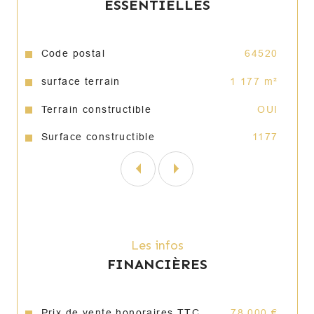
ESSENTIELLES
Caractéristiques
Valeurs
Code postal
64520
surface terrain
1 177 m²
Terrain constructible
OUI
Surface constructible
1177
Les infos
FINANCIÈRES
Prix de vente honoraires TTC
78 000 €