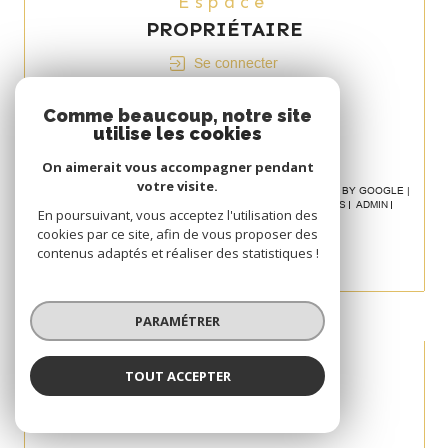
Espace
PROPRIÉTAIRE
Se connecter
Avis
Comme beaucoup, notre site
CLIENT
utilise les cookies
On aimerait vous accompagner pendant
votre visite.
© 2026 | TOUS DROITS RÉSERVÉS | TRADUCTION POWERED BY GOOGLE |
NOS HONORAIRES
PLAN DU SITE
MENTIONS LÉGALES
ADMIN
En poursuivant, vous acceptez l'utilisation des
POLITIQUE RGPD
COOKIES
cookies par ce site, afin de vous proposer des
contenus adaptés et réaliser des statistiques !
PARAMÉTRER
TOUT ACCEPTER