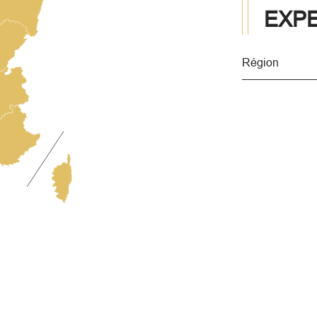
EXP
Région
Merci
de
sélectio
une
région