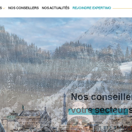
S
NOS CONSEILLERS
NOS ACTUALITÉS
REJOINDRE EXPERTIMO
Voir les
12898
annonces
À LA LOCATION
uer
Estimer
BUDGET
née
isonnier
immo pro