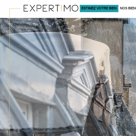
ESTIMEZ VOTRE BIEN
NOS BIEN
À LA VENTE
Acheter
Lo
TYPE DE BIEN
de l'ancien
à l'an
du neuf
en sa
de l'immo pro
de l'