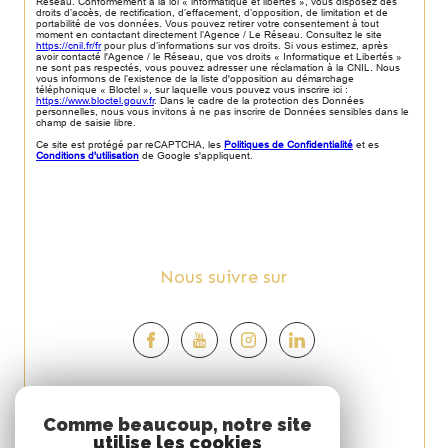
Réseau. Conformément à la loi « informatique et libertés », vous disposez des
droits d’accès, de rectification, d’effacement, d’opposition, de limitation et de
portabilité de vos données. Vous pouvez retirer votre consentement à tout
moment en contactant directement l’Agence / Le Réseau. Consultez le site
https://cnil.fr/fr
pour plus d’informations sur vos droits. Si vous estimez, après
avoir contacté l'Agence / le Réseau, que vos droits « Informatique et Libertés »
ne sont pas respectés, vous pouvez adresser une réclamation à la CNIL. Nous
vous informons de l’existence de la liste d'opposition au démarchage
téléphonique « Bloctel », sur laquelle vous pouvez vous inscrire ici :
https://www.bloctel.gouv.fr
. Dans le cadre de la protection des Données
personnelles, nous vous invitons à ne pas inscrire de Données sensibles dans le
champ de saisie libre.
Ce site est protégé par reCAPTCHA, les
Politiques de Confidentialité
et es
Conditions d'utilisation
de Google s'appliquent.
Nous suivre sur
Espace
Comme beaucoup, notre site
utilise les cookies
PROPRIÉTAIRE