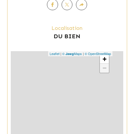
Localisation
DU BIEN
Leaflet
|
©
Maps
|
© OpenStreetMap
Jawg
+
−