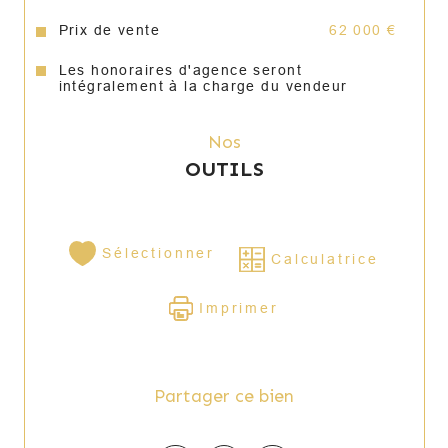
disponible sur dossier. * Possibilité 
d’accompagnement aux services de 
Prix de vente
62 000 €
financement immobilier. * I Speak English. * 
Estimation gratuite (voir conditions).
Les honoraires d'agence seront
intégralement à la charge du vendeur
Annonce proposée par un agent commercial
Nos
OUTILS
Sélectionner
Calculatrice
Imprimer
Partager ce bien