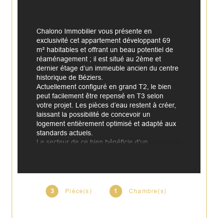
Chalono Immobilier vous présente en 
exclusivité cet appartement développant 69 
m² habitables et offrant un beau potentiel de 
réaménagement ; il est situé au 2ème et 
dernier étage d’un immeuble ancien du centre 
historique de Béziers. 
Actuellement configuré en grand T2, le bien 
peut facilement être repensé en T3 selon 
votre projet. Les pièces d’eau restent à créer, 
laissant la possibilité de concevoir un 
logement entièrement optimisé et adapté aux 
standards actuels. 
Le secteur de ce bien bénéficie d’un 
environnement typique du cœur historique 
biterrois : immeubles anciens, proximité des 
commerces, des allées Paul Riquet, de la gare 
et des services du centre-ville. Un quartier 
vivant, recherché par certains investisseurs 
3
Pièce(s)
1
Chambre(s)
pour ses prix encore accessibles et ses 
perspectives de revalorisation patrimoniale. 
Dernier étage, volumes intéressants, potentiel 