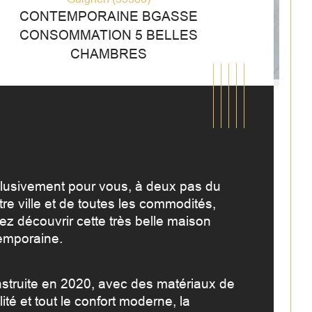
CONTEMPORAINE BGASSE
CONSOMMATION 5 BELLES
CHAMBRES
lusivement pour vous, à deux pas du 
re ville et de toutes les commodités, 
ez découvrir cette très belle maison 
emporaine. 
mbre de chambre(s)
istiques
Valeurs
struite en 2020, avec des matériaux de 
ité et tout le confort moderne, la 
mbre de pièces