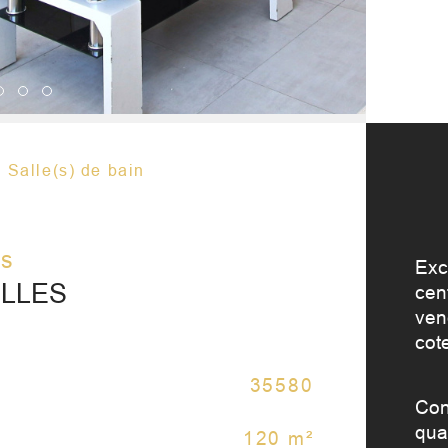
Salle(s) de bain
os
Exc
ELLES
cent
ven
cot
35580
No
Caractér
Con
qual
120 m²
No