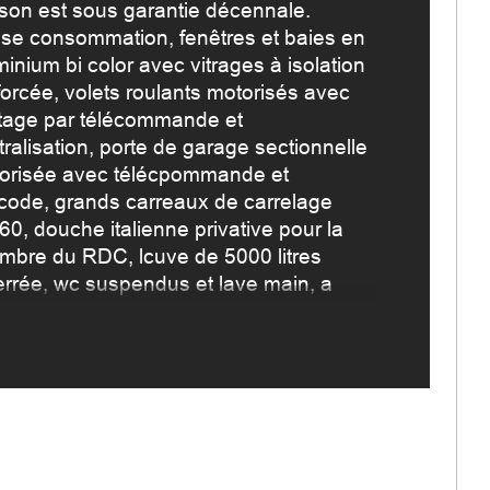
son est sous garantie décennale. 
se consommation, fenêtres et baies en 
mbre de niveaux
inium bi color avec vitrages à isolation 
forcée, volets roulants motorisés avec 
de salle de bains
otage par télécommande et 
ralisation, porte de garage sectionnelle 
orisée avec télécpommande et 
icode, grands carreaux de carrelage 
60, douche italienne privative pour la 
mbre du RDC, lcuve de 5000 litres 
errée, wc suspendus et lave main, a 
te des équipements haut de gamme est 
 importante. 
s serez séduits par la grande pièce de 
, très lumineuse avec sa baie aluminium 
3,20 m, donnant sur une grande 