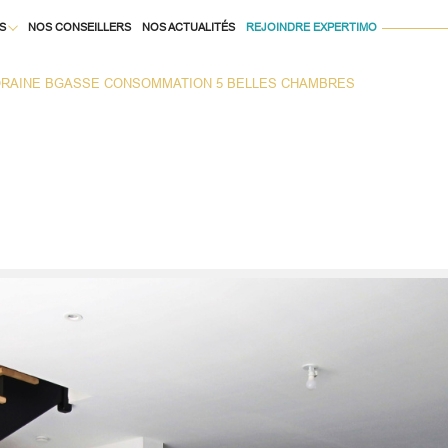
S
NOS CONSEILLERS
NOS ACTUALITÉS
REJOINDRE EXPERTIMO
Voir les
0
annonces
RAINE BGASSE CONSOMMATION 5 BELLES CHAMBRES
À LA LOCATION
uer
Estimer
1
LOCALISATION
BUDGET
née
isonnier
immo pro