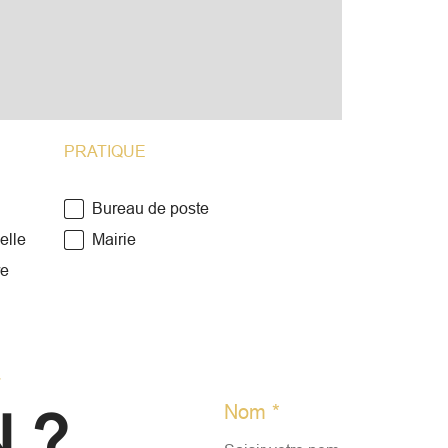
Des
l'a
sou
asc
PRATIQUE
Bureau de poste
Pou
elle
Mairie
14 j
re
int
nota
r
Nom *
 ?
Les