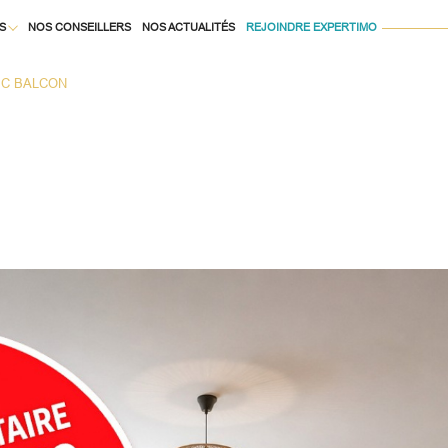
S
NOS CONSEILLERS
NOS ACTUALITÉS
REJOINDRE EXPERTIMO
Voir les
1
annonces
EC BALCON
À LA LOCATION
uer
Estimer
1
LOCALISATION
BUDGET
née
isonnier
immo pro