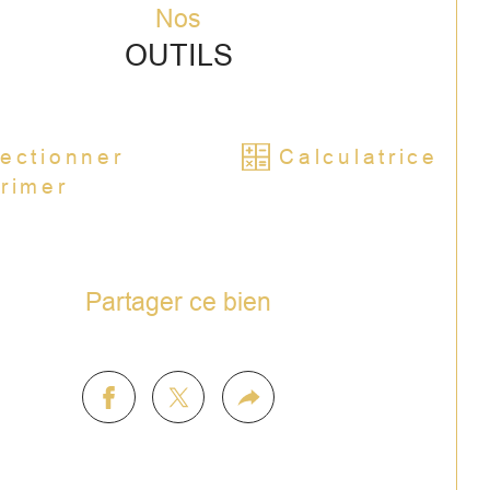
ppartement récent disponible tout de 
Nos
e
OUTILS
ais de notaire sont inclus dans le prix 
qu'au 14 juillet 2026)
ectionner
Calculatrice
rimer
lcon privatif
PE A
Partager ce bien
ué au 1er étage d'une résidence 
erne livrée en 2023, cet appartement 
de 54,85 m² offre un cadre de vie 
temporain et fonctionnel. L'entrée avec 