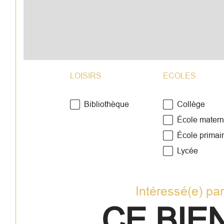
LOISIRS
ECOLES
Bibliothèque
Collège
École matern
École primai
Lycée
Intéressé(e) pa
CE BIEN