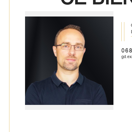
06
gd.e