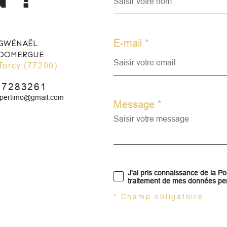
env
E-mail *
GWÉNAËL
DOMERGUE
Vou
Torcy (77200)
vis
Imm
87283261
xpertimo@gmail.com
Message *
Ann
com
J'ai pris connaissance de la Pol
traitement de mes données per
* Champ obligatoire