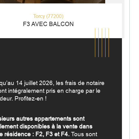
Torcy (77200)
F3 AVEC BALCON
u’au 14 juillet 2026, les frais de notaire 
ont intégralement pris en charge par le 
eur. Profitez-en !
sieurs autres appartements sont 
mbre de pièces
istiques
Valeurs
lement disponibles à la vente dans 
e résidence : F2, F3 et F4. 
Tous sont 
age