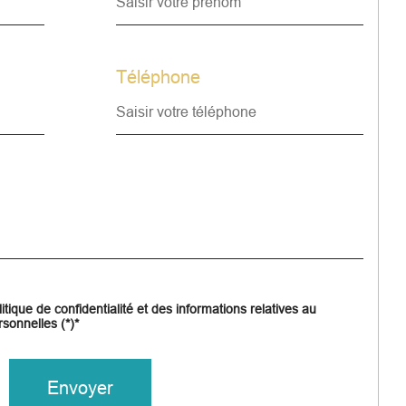
iron 98 € / mois.
Téléphone
s avez envie d'en savoir plus ou de 
iter, contactez Gwénaël de GWENDOM 
obilier.
once proposée par un agent 
mercial
itique de confidentialité et des informations relatives au
sonnelles (*)*
Envoyer