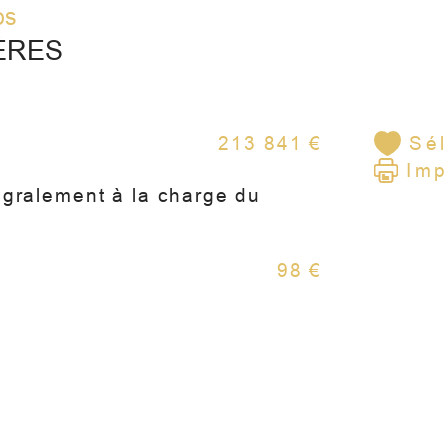
- A
os
suit
ÈRES
- Fr
(jus
213 841 €
Sél
Imp
- Ba
égralement à la charge du
- D
98 €
Sit
mod
T3 
con