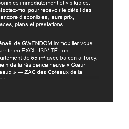
ponibles immédiatement et visitables. 
tactez-moi pour recevoir le détail des 
de salle d'eau
 encore disponibles, leurs prix, 
aces, plans et prestations.
de de chauffage
naël de GWENDOM Immobilier vous 
sente en EXCLUSIVITÉ : un 
artement de 55 m² avec balcon à Torcy, 
sein de la résidence neuve « Cœur 
eaux » — ZAC des Coteaux de la 
ne.
 plus de ce bien :