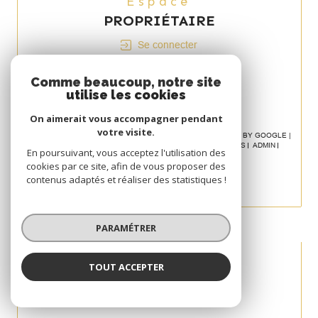
Espace
PROPRIÉTAIRE
Se connecter
Avis
Comme beaucoup, notre site
CLIENT
utilise les cookies
On aimerait vous accompagner pendant
votre visite.
© 2026 | TOUS DROITS RÉSERVÉS | TRADUCTION POWERED BY GOOGLE |
NOS HONORAIRES
PLAN DU SITE
MENTIONS LÉGALES
ADMIN
En poursuivant, vous acceptez l'utilisation des
POLITIQUE RGPD
COOKIES
cookies par ce site, afin de vous proposer des
contenus adaptés et réaliser des statistiques !
PARAMÉTRER
TOUT ACCEPTER