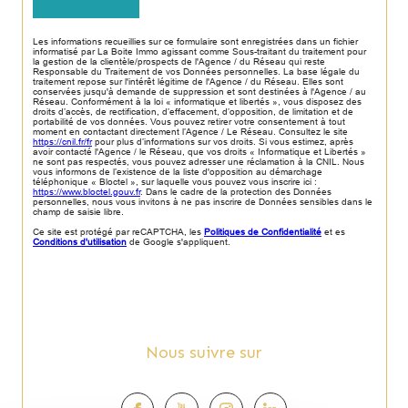
Les informations recueillies sur ce formulaire sont enregistrées dans un fichier
informatisé par La Boite Immo agissant comme Sous-traitant du traitement pour
la gestion de la clientèle/prospects de l'Agence / du Réseau qui reste
Responsable du Traitement de vos Données personnelles. La base légale du
traitement repose sur l'intérêt légitime de l'Agence / du Réseau. Elles sont
conservées jusqu'à demande de suppression et sont destinées à l'Agence / au
Réseau. Conformément à la loi « informatique et libertés », vous disposez des
droits d’accès, de rectification, d’effacement, d’opposition, de limitation et de
portabilité de vos données. Vous pouvez retirer votre consentement à tout
moment en contactant directement l’Agence / Le Réseau. Consultez le site
https://cnil.fr/fr
pour plus d’informations sur vos droits. Si vous estimez, après
avoir contacté l'Agence / le Réseau, que vos droits « Informatique et Libertés »
ne sont pas respectés, vous pouvez adresser une réclamation à la CNIL. Nous
vous informons de l’existence de la liste d'opposition au démarchage
téléphonique « Bloctel », sur laquelle vous pouvez vous inscrire ici :
https://www.bloctel.gouv.fr
. Dans le cadre de la protection des Données
personnelles, nous vous invitons à ne pas inscrire de Données sensibles dans le
champ de saisie libre.
Ce site est protégé par reCAPTCHA, les
Politiques de Confidentialité
et es
Conditions d'utilisation
de Google s'appliquent.
Nous suivre sur