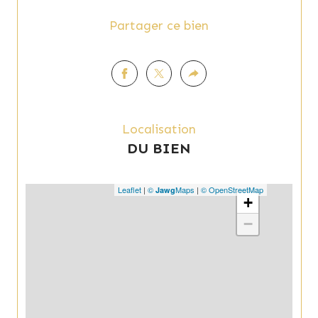
Les informations sur les risques auxquels ce bien est 
Partager ce bien
exposé sont disponibles sur le site 
Géorisques
Localisation
DU BIEN
Leaflet
|
©
Maps
|
© OpenStreetMap
Jawg
+
−