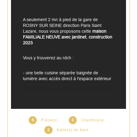
A seulement 2 mn à pied de la gare de 
ROSNY SUR SEINE direction Paris Saint 
Lazare, nous vous proposons cette 
maison 
FAMILIALE NEUVE avec jardinet
, 
construction 
2023
Vous y trouverez au rdch :
- une belle cuisine séparée baignée de 
lumière avec accès direct à l'espace extérieur
- un salon/ salle à manger
- une salle de bain avec douche, meuble 
vasque et WC
5
Pièce(s)
3
Chambre(s)
Au 1er étage, vous trouverez un grand 
2
Salle(s) de bain
dégagement, 3 belles chambres, une grande 