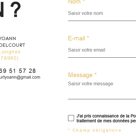
Nom *
 ?
E-mail *
YOANN
DELCOURT
ngnes
(78980)
69 51 57 28
Message *
ourtyoann@gmail.com
J'ai pris connaissance de la Pol
traitement de mes données per
* Champ obligatoire