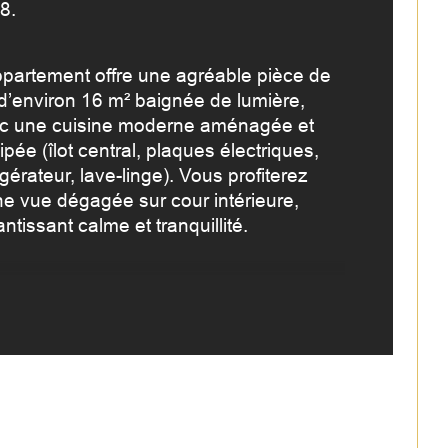
8.
sine
ppartement offre une agréable pièce de 
lcon
 d’environ 16 m² baignée de lumière, 
c une cuisine moderne aménagée et 
pée (îlot central, plaques électriques, 
igérateur, lave-linge). Vous profiterez 
ne vue dégagée sur cour intérieure, 
ntissant calme et tranquillité.
 salle de bains avec baignoire, sèche-
viettes et WC complète l’ensemble.
 + du bien :