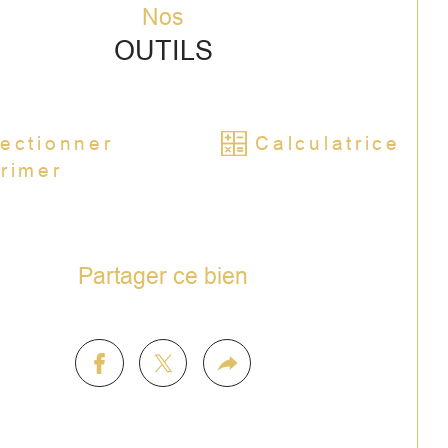
Nos
Résidence sécurisée avec ascenseur
OUTILS
Fibre optique
Chauffage individuel électrique
ectionner
Calculatrice
Très bon DPE : C / A
rimer
Place de parking privative en sous-sol
Appartement en excellent état, sans 
Partager ce bien
vaux à prévoir
rges de copropriété : 1 038 €/an
e foncière : 665 €