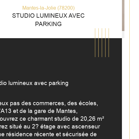
Mantes-la-Jolie (78200)
STUDIO LUMINEUX AVEC
PARKING
dio lumineux avec parking
eux pas des commerces, des écoles, 
l’A13 et de la gare de Mantes, 
ouvrez ce charmant studio de 20,26 m² 
censeur
istiques
Valeurs
rez situé au 2? étage avec ascenseur 
ne résidence récente et sécurisée de 
de salle de bains