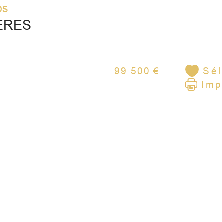
os
ÈRES
s
99 500 €
Sél
Imp
tra
Cha
Tax