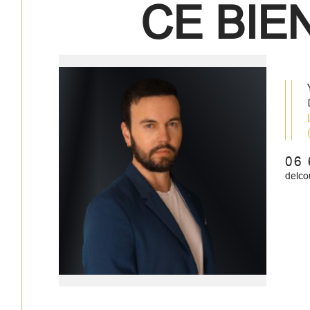
CE BIEN
Lo
06 
delc