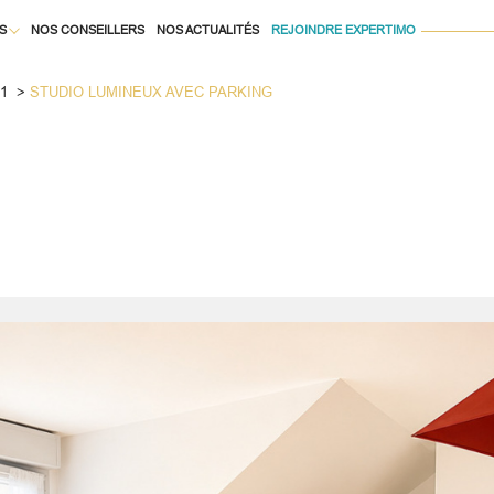
S
NOS CONSEILLERS
NOS ACTUALITÉS
REJOINDRE EXPERTIMO
Voir les
2
annonces
1
STUDIO LUMINEUX AVEC PARKING
À LA LOCATION
uer
Estimer
1
LOCALISATION
BUDGET
née
isonnier
es
immo pro