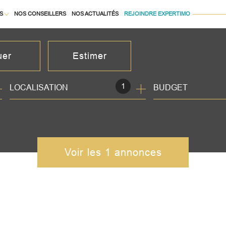
S
NOS CONSEILLERS
NOS ACTUALITÉS
REJOINDRE EXPERTIMO
À LA LOCATION
uer
Estimer
1
LOCALISATION
BUDGET
née
isonnier
immo pro
Voir les
1
annonces