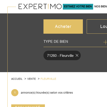
ESTIMEZ VOTRE BIEN
NOS BIEN
À LA VENTE
Acheter
Lo
TYPE DE BIEN
de l'ancien
à l'an
du neuf
en sa
71260 - Fleurville
de l'immo pro
de l'
ACCUEIL
VENTE
FLEURVILLE
1
annonce(s) trouvée(s) selon vos critères
EXCLUSIVITÉ