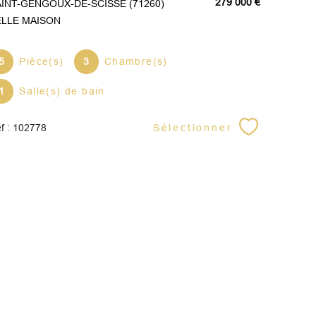
279 000 €
SAINT-GENGOUX-DE-SCISSÉ (71260)
ELLE MAISON
5
Pièce(s)
3
Chambre(s)
1
Salle(s) de bain
Sélectionner
f : 102778