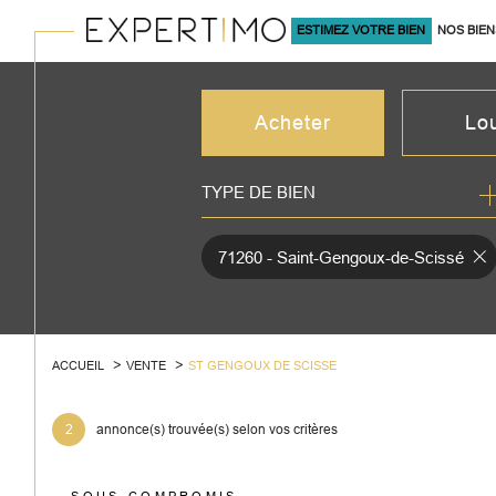
ESTIMEZ VOTRE BIEN
NOS BIEN
À LA VENTE
Acheter
Lo
TYPE DE BIEN
de l'ancien
à l'an
du neuf
en sa
71260 - Saint-Gengoux-de-Scissé
de l'immo pro
de l'
ACCUEIL
VENTE
ST GENGOUX DE SCISSE
2
annonce(s) trouvée(s) selon vos critères
SOUS-COMPROMIS