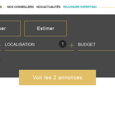
S
NOS CONSEILLERS
NOS ACTUALITÉS
REJOINDRE EXPERTIMO
À LA LOCATION
uer
Estimer
1
LOCALISATION
BUDGET
née
isonnier
immo pro
Voir les
2
annonces