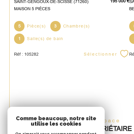
195 000 €
SAINT-GENGOUX-DE-SCISSÉ (71260)
MAISON 5 PIÈCES
B
5
Pièce(s)
3
Chambre(s)
1
Salle(s) de bain
Sélectionner
Réf : 105282
Ré
Comme beaucoup, notre site
Espace
utilise les cookies
PROPRIÉTAIRE
On aimerait vous accompagner pendant