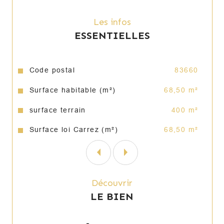
parking et un garage. Pour ce qui est du prix, 
il est fixé à environ 2 920 € par mètre carré 
Les infos
(200 000 euros).
ESSENTIELLES
Caractéristiques
Valeurs
Code postal
83660
Surface habitable (m²)
68,50 m²
surface terrain
400 m²
Surface loi Carrez (m²)
68,50 m²
Découvrir
LE BIEN