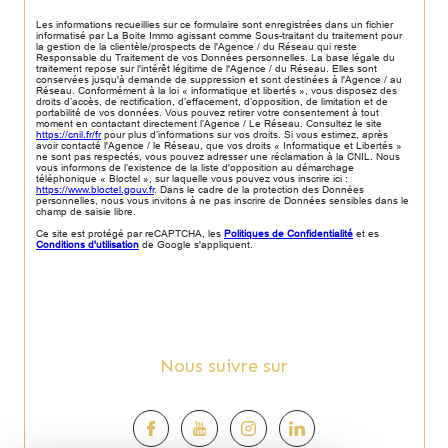
Les informations recueillies sur ce formulaire sont enregistrées dans un fichier
informatisé par La Boite Immo agissant comme Sous-traitant du traitement pour
la gestion de la clientèle/prospects de l'Agence / du Réseau qui reste
Responsable du Traitement de vos Données personnelles. La base légale du
traitement repose sur l'intérêt légitime de l'Agence / du Réseau. Elles sont
conservées jusqu'à demande de suppression et sont destinées à l'Agence / au
Réseau. Conformément à la loi « informatique et libertés », vous disposez des
droits d’accès, de rectification, d’effacement, d’opposition, de limitation et de
portabilité de vos données. Vous pouvez retirer votre consentement à tout
moment en contactant directement l’Agence / Le Réseau. Consultez le site
https://cnil.fr/fr
pour plus d’informations sur vos droits. Si vous estimez, après
avoir contacté l'Agence / le Réseau, que vos droits « Informatique et Libertés »
ne sont pas respectés, vous pouvez adresser une réclamation à la CNIL. Nous
vous informons de l’existence de la liste d'opposition au démarchage
téléphonique « Bloctel », sur laquelle vous pouvez vous inscrire ici :
https://www.bloctel.gouv.fr
. Dans le cadre de la protection des Données
personnelles, nous vous invitons à ne pas inscrire de Données sensibles dans le
champ de saisie libre.
Ce site est protégé par reCAPTCHA, les
Politiques de Confidentialité
et es
Conditions d'utilisation
de Google s'appliquent.
Nous suivre sur