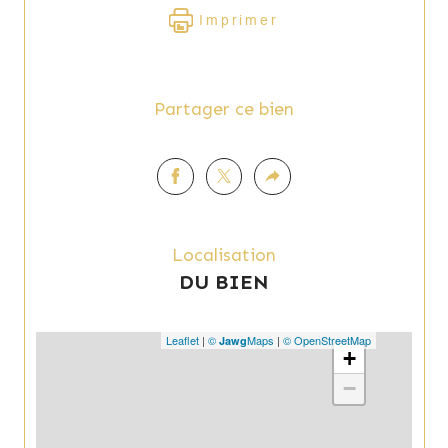
Imprimer
Partager ce bien
Localisation
DU BIEN
Leaflet
|
©
Maps
|
© OpenStreetMap
Jawg
+
−