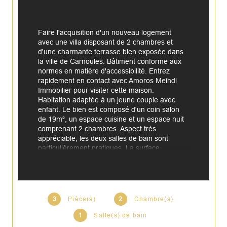
Faire l'acquisition d'un nouveau logement 
avec une villa disposant de 2 chambres et 
d'une charmante terrasse bien exposée dans 
la ville de Carnoules. Bâtiment conforme aux 
normes en matière d'accessibilité. Entrez 
rapidement en contact avec Amoros Meihdi 
Immobilier pour visiter cette maison. 
Habitation adaptée à un jeune couple avec 
enfant. Le bien est composé d'un coin salon 
de 19m², un espace cuisine et un espace nuit 
comprenant 2 chambres. Aspect très 
appréciable, les deux salles de bain sont 
particulièrement pratiques. La surface 
plancher intérieure habitable est de 68.5m² loi 
Carrez. À l'extérieur, le logement vous offre un 
jardin occupant une surface de 400m² et 2 
terrasses totalisant 15m² pour passer 
d'agréables moments en extérieur. Le terrain 
3
Pièce(s)
2
Chambre(s)
est agréable au printemps. Le domicile a été 
édifié en 1956, on reconnaît l'architecture post-
1
Salle(s) de bain
2ème guerre. Il s'accompagne d'une aire de 