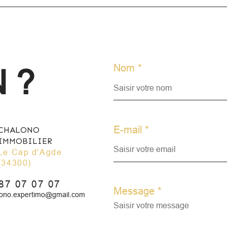
con
pas 
cab
r
Ann
Nom *
 ?
com
Les 
expo
E-mail *
CHALONO
IMMOBILIER
p d'Agde
(34300)
87 07 07 07
Message *
lono.expertimo@gmail.com