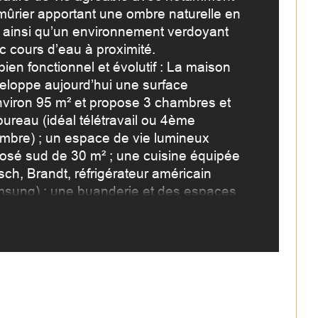
mûrier apportant une ombre naturelle en 
de salle d'eau
, ainsi qu’un environnement verdoyant 
c cours d’eau à proximité. 
ien fonctionnel et évolutif : La maison 
sine
eloppe aujourd’hui une surface 
nviron 95 m² et propose 3 chambres et 
bureau (idéal télétravail ou 4ème 
mbre) ; un espace de vie lumineux 
osé sud de 30 m² ; une cuisine équipée 
sch, Brandt, réfrigérateur américain 
sung) ; une buanderie et des espaces 
rangement.
figuration idéale pour une famille ou 
 résidence principale confortable. 
otentiel rare déjà validé : Un permis de 
struire a été accordé permettant une 
ension + création d’un étage, jusqu’à 56 
supplémentaires habitables, une 