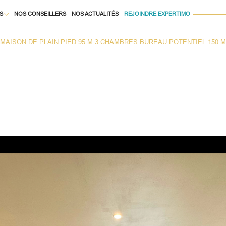
S
NOS CONSEILLERS
NOS ACTUALITÉS
REJOINDRE EXPERTIMO
Voir les
1
annonces
 MAISON DE PLAIN PIED 95 M 3 CHAMBRES BUREAU POTENTIEL 150 
À LA LOCATION
uer
Estimer
1
LOCALISATION
BUDGET
née
isonnier
immo pro