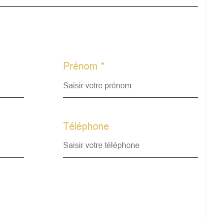
frères, Agences, Mandataires, n’hésitez 
à me contacter, je pratique l'inter-
inet
once proposée par un agent 
Prénom *
mercial
informations sur les risques auxquels ce bien est 
sé sont disponibles sur le site 
Géorisques
Téléphone