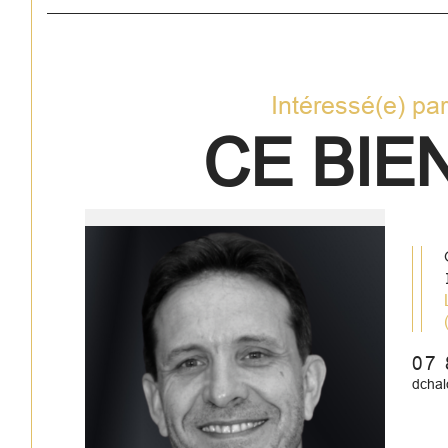
Intéressé(e) pa
CE BIEN
Le Ca
07 
dcha