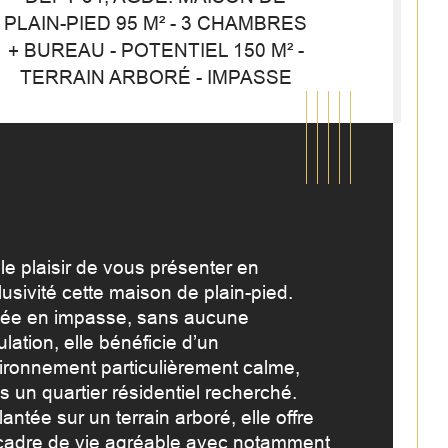
PLAIN-PIED 95 M² - 3 CHAMBRES
+ BUREAU - POTENTIEL 150 M² -
TERRAIN ARBORÉ - IMPASSE
 le plaisir de vous présenter en 
usivité cette maison de plain-pied. 
uée en impasse, sans aucune 
ulation, elle bénéficie d’un 
ironnement particulièrement calme, 
mbre de pièces
istiques
Valeurs
s un quartier résidentiel recherché.
antée sur un terrain arboré, elle offre 
mbre de niveaux
cadre de vie agréable avec notamment 