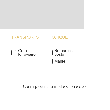
Tou
au v
séle
don
Une
d’of
ferm
TRANSPORTS
PRATIQUE
du 
* N
Gare
Bureau de
ferroviaire
poste
des
CHA
Mairie
e
con
m'i
pour
disp
Composition des pièces
d’a
fin
Esti