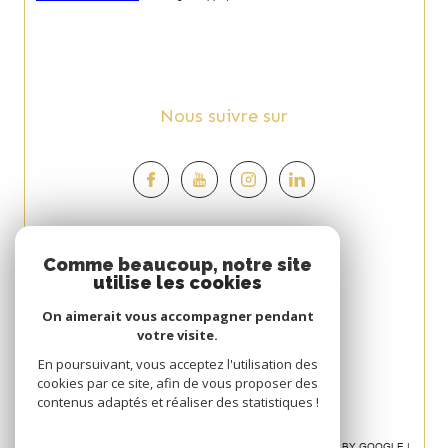
Nous suivre sur
Espace
Comme beaucoup, notre site
utilise les cookies
PROPRIÉTAIRE
On aimerait vous accompagner pendant
Se connecter
votre visite.
Avis
En poursuivant, vous acceptez l'utilisation des
cookies par ce site, afin de vous proposer des
CLIENT
contenus adaptés et réaliser des statistiques !
© 2026 | TOUS DROITS RÉSERVÉS | TRADUCTION POWERED BY GOOGLE |