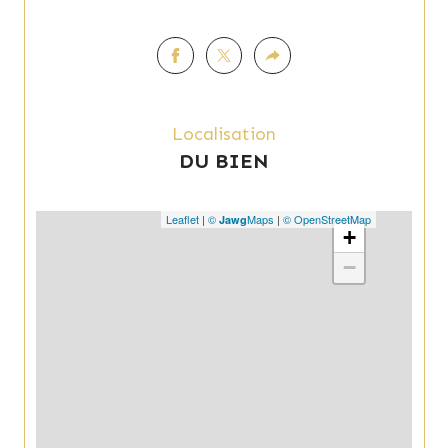
l'ensemble. Les 4,27 hectares offrent un 
sentiment d'espace et de liberté exceptionnel, 
idéal pour les amoureux de nature, les 
propriétaires de chevaux ou tout simplement 
ceux qui recherchent un environnement 
préservé à quelques minutes seulement des 
commodités.
Localisation
DU BIEN
Une propriété rare sur le secteur, séduisante 
par sa position dominante, son exposition 
plein sud et la beauté de son environnement.
Leaflet
|
©
Maps
|
© OpenStreetMap
Jawg
+
−