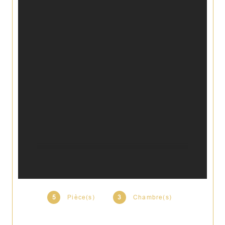
5
Pièce(s)
3
Chambre(s)