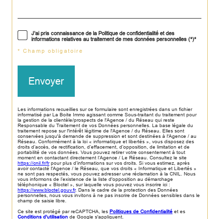
J'ai pris connaissance de la Politique de confidentialité et des
informations relatives au traitement de mes données personnelles (*)*
* Champ obligatoire
Envoyer
Les informations recueillies sur ce formulaire sont enregistrées dans un fichier
informatisé par La Boite Immo agissant comme Sous-traitant du traitement pour
la gestion de la clientèle/prospects de l'Agence / du Réseau qui reste
Responsable du Traitement de vos Données personnelles. La base légale du
traitement repose sur l'intérêt légitime de l'Agence / du Réseau. Elles sont
conservées jusqu'à demande de suppression et sont destinées à l'Agence / au
Réseau. Conformément à la loi « informatique et libertés », vous disposez des
droits d’accès, de rectification, d’effacement, d’opposition, de limitation et de
portabilité de vos données. Vous pouvez retirer votre consentement à tout
moment en contactant directement l’Agence / Le Réseau. Consultez le site
https://cnil.fr/fr
pour plus d’informations sur vos droits. Si vous estimez, après
avoir contacté l'Agence / le Réseau, que vos droits « Informatique et Libertés »
ne sont pas respectés, vous pouvez adresser une réclamation à la CNIL. Nous
vous informons de l’existence de la liste d'opposition au démarchage
téléphonique « Bloctel », sur laquelle vous pouvez vous inscrire ici :
https://www.bloctel.gouv.fr
. Dans le cadre de la protection des Données
personnelles, nous vous invitons à ne pas inscrire de Données sensibles dans le
champ de saisie libre.
Ce site est protégé par reCAPTCHA, les
Politiques de Confidentialité
et es
Conditions d'utilisation
de Google s'appliquent.