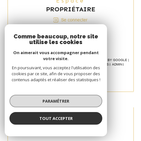
Espace
PROPRIÉTAIRE
Se connecter
Avis
Comme beaucoup, notre site
CLIENT
utilise les cookies
On aimerait vous accompagner pendant
votre visite.
© 2026 | TOUS DROITS RÉSERVÉS | TRADUCTION POWERED BY GOOGLE |
NOS HONORAIRES
PLAN DU SITE
MENTIONS LÉGALES
ADMIN
En poursuivant, vous acceptez l'utilisation des
POLITIQUE RGPD
COOKIES
cookies par ce site, afin de vous proposer des
contenus adaptés et réaliser des statistiques !
PARAMÉTRER
TOUT ACCEPTER