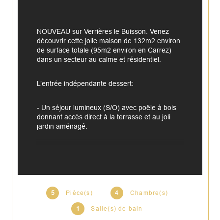
NOUVEAU sur Verrières le Buisson. Venez 
découvrir cette jolie maison de 132m2 environ 
de surface totale (95m2 environ en Carrez) 
dans un secteur au calme et résidentiel.
L’entrée indépendante dessert:
- Un séjour lumineux (S/O) avec poële à bois 
donnant accès direct à la terrasse et au joli 
jardin aménagé. 
- Une cuisine ouverte et équipée
- Ainsi qu'une buanderie/penderie et un WC 
invités
À l’étage l’espace nuit comprend trois 
5
Pièce(s)
4
Chambre(s)
chambres avec placards, une belle salle de 
1
Salle(s) de bain
bains avec sèche-serviette et un WC .