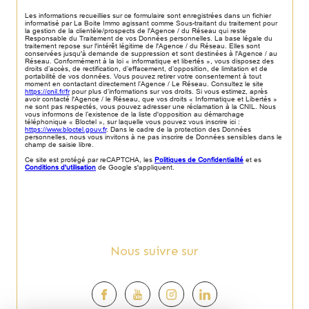
Les informations recueillies sur ce formulaire sont enregistrées dans un fichier
informatisé par La Boite Immo agissant comme Sous-traitant du traitement pour
la gestion de la clientèle/prospects de l'Agence / du Réseau qui reste
Responsable du Traitement de vos Données personnelles. La base légale du
traitement repose sur l'intérêt légitime de l'Agence / du Réseau. Elles sont
conservées jusqu'à demande de suppression et sont destinées à l'Agence / au
Réseau. Conformément à la loi « informatique et libertés », vous disposez des
droits d’accès, de rectification, d’effacement, d’opposition, de limitation et de
portabilité de vos données. Vous pouvez retirer votre consentement à tout
moment en contactant directement l’Agence / Le Réseau. Consultez le site
https://cnil.fr/fr
pour plus d’informations sur vos droits. Si vous estimez, après
avoir contacté l'Agence / le Réseau, que vos droits « Informatique et Libertés »
ne sont pas respectés, vous pouvez adresser une réclamation à la CNIL. Nous
vous informons de l’existence de la liste d'opposition au démarchage
téléphonique « Bloctel », sur laquelle vous pouvez vous inscrire ici :
https://www.bloctel.gouv.fr
. Dans le cadre de la protection des Données
personnelles, nous vous invitons à ne pas inscrire de Données sensibles dans le
champ de saisie libre.
Ce site est protégé par reCAPTCHA, les
Politiques de Confidentialité
et es
Conditions d'utilisation
de Google s'appliquent.
Nous suivre sur