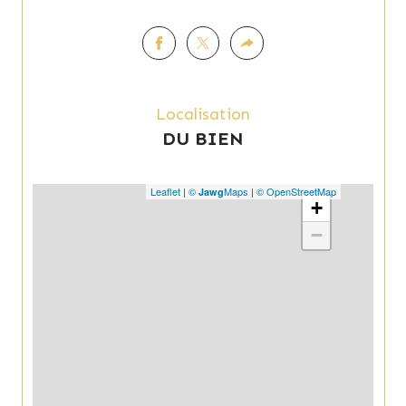
Localisation
DU BIEN
Leaflet
|
©
Maps
|
© OpenStreetMap
Jawg
+
−