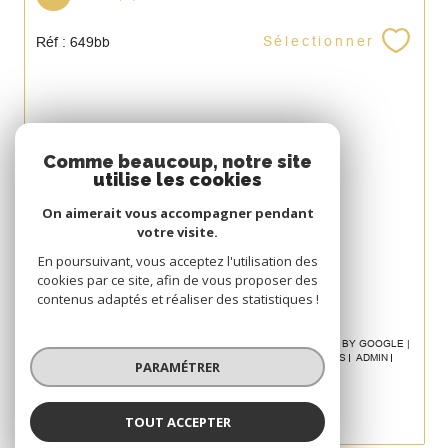
Sélectionner
Réf : 649bb
Espace
Comme beaucoup, notre site
utilise les cookies
PROPRIÉTAIRE
On aimerait vous accompagner pendant
Se connecter
votre visite.
Avis
En poursuivant, vous acceptez l'utilisation des
cookies par ce site, afin de vous proposer des
CLIENT
contenus adaptés et réaliser des statistiques !
© 2026 | TOUS DROITS RÉSERVÉS | TRADUCTION POWERED BY GOOGLE |
NOS HONORAIRES
PLAN DU SITE
MENTIONS LÉGALES
ADMIN
PARAMÉTRER
POLITIQUE RGPD
COOKIES
TOUT ACCEPTER