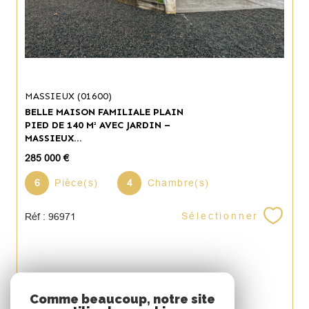
MASSIEUX (01600)
BELLE MAISON FAMILIALE PLAIN
PIED DE 140 M² AVEC JARDIN –
MASSIEUX...
285 000 €
6
Pièce(s)
4
Chambre(s)
Sélectionner
Réf : 96971
Espace
Comme beaucoup, notre site