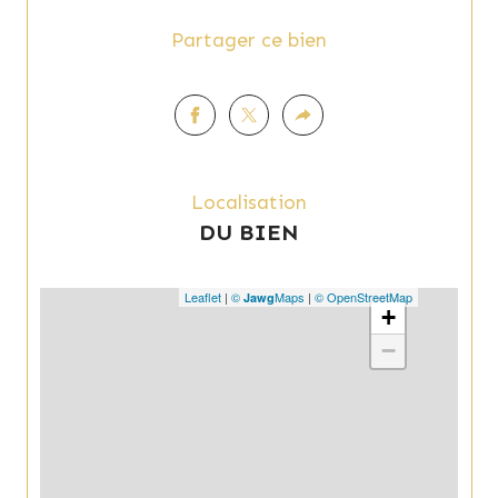
Partager ce bien
Localisation
DU BIEN
Leaflet
|
©
Maps
|
© OpenStreetMap
Jawg
+
−