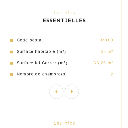
**Informations complémentaires :**

Les infos
* Taxe foncière : **1 368 € / an**

ESSENTIELLES
* Charges de copropriété : **183 € / mois**

**Prix de vente : 555 000 € FAI** (honoraires d'agence 
inclus, à la charge de l'acquéreur).

Caractéristiques
Valeurs
Code postal
94160
Annonce proposée par un agent commercial
Surface habitable (m²)
63 m²
Surface loi Carrez (m²)
63,26 m²
Nombre de chambre(s)
2
Les infos