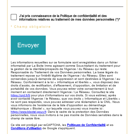
J'ai pris connaissance de la Politique de confidentialité et des
informations relatives au traitement de mes données personnelles (*)*
* Champ obligatoire
Envoyer
Les informations recueillies sur ce formulaire sont enregistrées dans un fichier
informatisé par La Boite Immo agissant comme Sous-traitant du traitement pour
la gestion de la clientèle/prospects de l'Agence / du Réseau qui reste
Responsable du Traitement de vos Données personnelles. La base légale du
traitement repose sur l'intérêt légitime de l'Agence / du Réseau. Elles sont
conservées jusqu'à demande de suppression et sont destinées à l'Agence / au
Réseau. Conformément à la loi « informatique et libertés », vous disposez des
droits d’accès, de rectification, d’effacement, d’opposition, de limitation et de
portabilité de vos données. Vous pouvez retirer votre consentement à tout
moment en contactant directement l’Agence / Le Réseau. Consultez le site
https://cnil.fr/fr
pour plus d’informations sur vos droits. Si vous estimez, après
avoir contacté l'Agence / le Réseau, que vos droits « Informatique et Libertés »
ne sont pas respectés, vous pouvez adresser une réclamation à la CNIL. Nous
vous informons de l’existence de la liste d'opposition au démarchage
téléphonique « Bloctel », sur laquelle vous pouvez vous inscrire ici :
https://www.bloctel.gouv.fr
. Dans le cadre de la protection des Données
personnelles, nous vous invitons à ne pas inscrire de Données sensibles dans le
champ de saisie libre.
Ce site est protégé par reCAPTCHA, les
Politiques de Confidentialité
et es
Conditions d'utilisation
de Google s'appliquent.