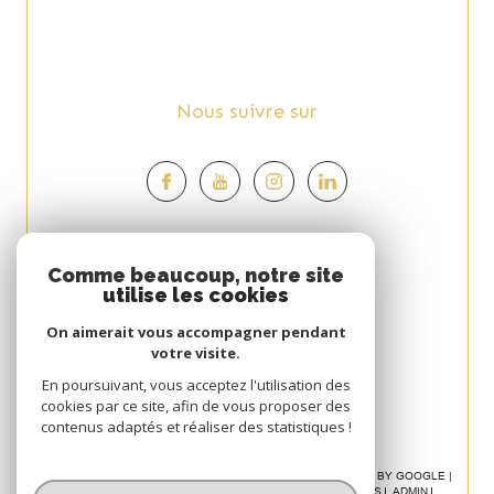
Nous suivre sur
Espace
Comme beaucoup, notre site
utilise les cookies
PROPRIÉTAIRE
On aimerait vous accompagner pendant
Se connecter
votre visite.
Avis
En poursuivant, vous acceptez l'utilisation des
cookies par ce site, afin de vous proposer des
CLIENT
contenus adaptés et réaliser des statistiques !
© 2026 | TOUS DROITS RÉSERVÉS | TRADUCTION POWERED BY GOOGLE |
NOS HONORAIRES
PLAN DU SITE
MENTIONS LÉGALES
ADMIN