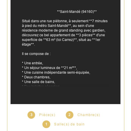
                                        **Saint-Mandé (94160)**

Situé dans une rue piétonne, à seulement **7 minutes 
à pied du métro Saint-Mandé**, au sein d'une 
résidence moderne de grand standing avec gardien, 
découvrez ce bel appartement de **3 pièces** d'une 
superficie de **63 m² (loi Carrez)**, situé au **1er 
étage**.

Il se compose de :

* Une entrée,

* Un séjour lumineux de **21 m²**,

* Une cuisine indépendante semi-équipée,

* Deux chambres,

* Une salle de bains,

* Des toilettes séparées.

L'appartement offre de belles prestations : **belle 
hauteur sous plafond**, parquet, double vitrage, 
chauffage individuel électrique et **accessibilité 
PMR**.

3
Pièce(s)
2
Chambre(s)
Une **cave** ainsi qu'un **local à vélos** complètent 
ce bien. **Possibilité d'acquérir un box en 
1
Salle(s) de bain
supplément.**
