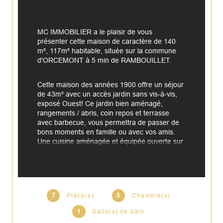
MC IMMOBILIER a le plaisir de vous 
présenter cette maison de caractère de 140 
m², 117m² habitable, située sur la commune 
d'ORCEMONT à 5 min de RAMBOUILLET.
Cette maison des années 1900 offre un séjour 
de 43m² avec un accès jardin sans vis-à-vis, 
exposé Ouest! Ce jardin bien aménagé, 
rangements / abris, coin repos et terrasse 
avec barbecue, vous permettra de passer de 
bons moments en famille ou avec vos amis. 
Une cuisine aménagée et équipée ouverte sur 
le séjour, un WC, et un sous-sol cave à 
exploiter
A l'étage: un WC séparé, deux grandes 
chambres, une salle de bains avec baignoire 
7
Pièce(s)
5
Chambre(s)
d'angle et douche ainsi qu'un double vasque, 
1
Salle(s) de bain
de nombreux rangements.