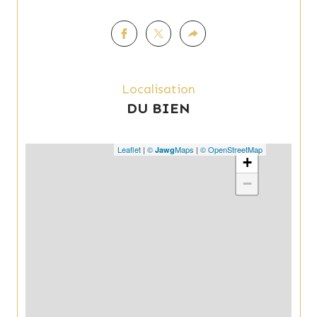
Localisation
DU BIEN
Leaflet
|
©
Maps
|
© OpenStreetMap
Jawg
+
−