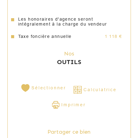
immobilière a été rédigée sous la 
responsabilité de Matthieu COMBEAU agent 
commercial (EI) immatriculé au RSAC de 
Les honoraires d'agence seront
VERSAILLES sous le numéro 842110900 
intégralement à la charge du vendeur
titulaire de la carte de démarchage immobilier 
pour le compte de l’Agence EXPERTIMO.
Taxe foncière annuelle
1 118 €
Annonce proposée par un agent commercial
Nos
OUTILS
Sélectionner
Calculatrice
Imprimer
Partager ce bien