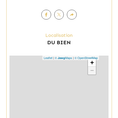
N'hésitez pas à me contacter pour plus 
d’informations ou organiser une visite.
Annonce proposée par un agent commercial
Localisation
DU BIEN
Leaflet
|
©
Maps
|
© OpenStreetMap
Jawg
+
−