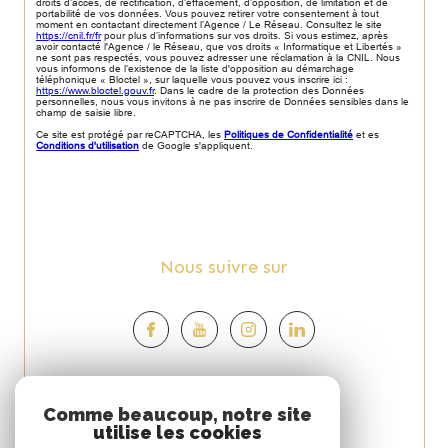
droits d’accès, de rectification, d’effacement, d’opposition, de limitation et de
portabilité de vos données. Vous pouvez retirer votre consentement à tout
moment en contactant directement l’Agence / Le Réseau. Consultez le site
https://cnil.fr/fr
pour plus d’informations sur vos droits. Si vous estimez, après
avoir contacté l'Agence / le Réseau, que vos droits « Informatique et Libertés »
ne sont pas respectés, vous pouvez adresser une réclamation à la CNIL. Nous
vous informons de l’existence de la liste d'opposition au démarchage
téléphonique « Bloctel », sur laquelle vous pouvez vous inscrire ici :
https://www.bloctel.gouv.fr
. Dans le cadre de la protection des Données
personnelles, nous vous invitons à ne pas inscrire de Données sensibles dans le
champ de saisie libre.
Ce site est protégé par reCAPTCHA, les
Politiques de Confidentialité
et es
Conditions d'utilisation
de Google s'appliquent.
Nous suivre sur
Espace
Comme beaucoup, notre site
utilise les cookies
PROPRIÉTAIRE