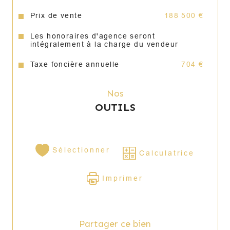
carrelée avec vue dégagée sur la campagne, 
Prix de vente
188 500 €
idéale pour vos moments de détente.
Les honoraires d'agence seront
Côté confort, la maison dispose d’une pompe 
intégralement à la charge du vendeur
à chaleur installée récemment (2 ans), de 
menuiseries de qualité et d’une bonne 
Taxe foncière annuelle
704 €
isolation, garantissant un bon niveau de 
performance énergétique.
Nos
OUTILS
Les atouts :
 • Environnement calme et verdoyant
 • Beaux volumes
 • Véranda lumineuse
 • Bonne performance énergétique
Sélectionner
Calculatrice
 • Terrain agréable et exploitable
Imprimer
Un bien idéal pour les acquéreurs à la 
recherche de tranquillité tout en restant 
proche des commodités.
Partager ce bien
Assainissement à prévoir