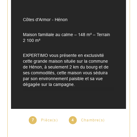
Côtes d'Armor - Hénon
Maison familiale au calme – 148 m² – Terrain 
2 100 m² 
EXPERTIMO vous présente en exclusivité 
cette grande maison située sur la commune 
de Hénon, à seulement 2 km du bourg et de 
ses commodités, cette maison vous séduira 
par son environnement paisible et sa vue 
dégagée sur la campagne.
D’une surface habitable d’environ 148 m², elle 
offre des volumes confortables et une 
distribution fonctionnelle, idéale pour une vie 
de famille.
7
Pièce(s)
4
Chambre(s)
Au rez-de-chaussée :