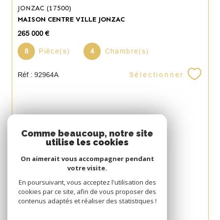
JONZAC (17500)
MAISON CENTRE VILLE JONZAC
265 000 €
8
Pièce(s)
4
Chambre(s)
Sélectionner
Réf : 92964A
Espace
Comme beaucoup, notre site
utilise les cookies
PROPRIÉTAIRE
On aimerait vous accompagner pendant
Se connecter
votre visite.
Avis
En poursuivant, vous acceptez l'utilisation des
cookies par ce site, afin de vous proposer des
CLIENT
contenus adaptés et réaliser des statistiques !