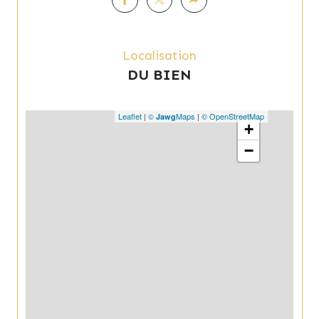
Localisation
DU BIEN
Leaflet
|
©
Maps
|
© OpenStreetMap
Jawg
+
−