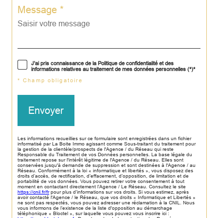
Message *
J'ai pris connaissance de la Politique de confidentialité et des
informations relatives au traitement de mes données personnelles (*)*
* Champ obligatoire
Envoyer
Les informations recueillies sur ce formulaire sont enregistrées dans un fichier
informatisé par La Boite Immo agissant comme Sous-traitant du traitement pour
la gestion de la clientèle/prospects de l'Agence / du Réseau qui reste
Responsable du Traitement de vos Données personnelles. La base légale du
traitement repose sur l'intérêt légitime de l'Agence / du Réseau. Elles sont
conservées jusqu'à demande de suppression et sont destinées à l'Agence / au
Réseau. Conformément à la loi « informatique et libertés », vous disposez des
droits d’accès, de rectification, d’effacement, d’opposition, de limitation et de
portabilité de vos données. Vous pouvez retirer votre consentement à tout
moment en contactant directement l’Agence / Le Réseau. Consultez le site
https://cnil.fr/fr
pour plus d’informations sur vos droits. Si vous estimez, après
avoir contacté l'Agence / le Réseau, que vos droits « Informatique et Libertés »
ne sont pas respectés, vous pouvez adresser une réclamation à la CNIL. Nous
vous informons de l’existence de la liste d'opposition au démarchage
téléphonique « Bloctel », sur laquelle vous pouvez vous inscrire ici :