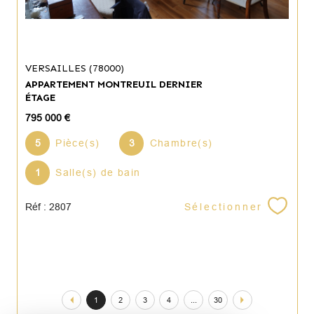
VERSAILLES (78000)
APPARTEMENT MONTREUIL DERNIER
ÉTAGE
795 000 €
5
Pièce(s)
3
Chambre(s)
1
Salle(s) de bain
Sélectionner
Réf : 2807
1
2
3
4
...
30