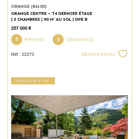
ORANGE (84100)
ORANGE CENTRE – T4 DERNIER ÉTAGE
| 3 CHAMBRES | 90 M² AU SOL | DPE B
257 000 €
5
Pièce(s)
3
Chambre(s)
Sélectionner
Réf : 22273
EXCLUSIVITÉ