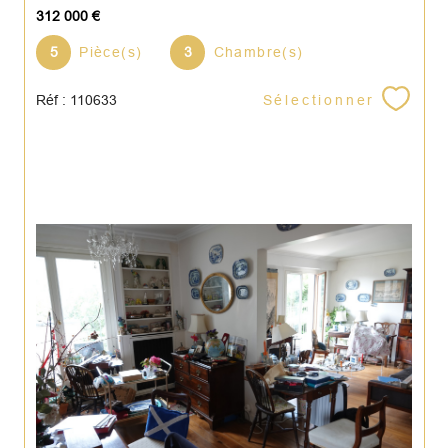
312 000 €
5
Pièce(s)
3
Chambre(s)
Sélectionner
Réf : 110633