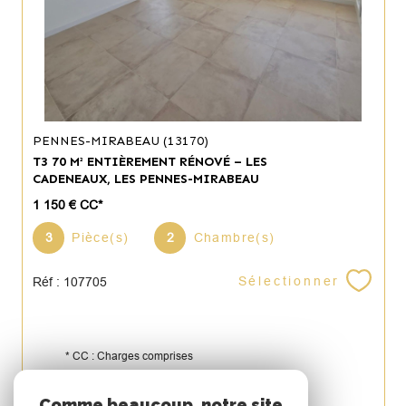
PENNES-MIRABEAU (13170)
T3 70 M² ENTIÈREMENT RÉNOVÉ – LES
CADENEAUX, LES PENNES-MIRABEAU
1 150 €
CC*
3
Pièce(s)
2
Chambre(s)
Sélectionner
Réf : 107705
* CC : Charges comprises
Espace
Comme beaucoup, notre site