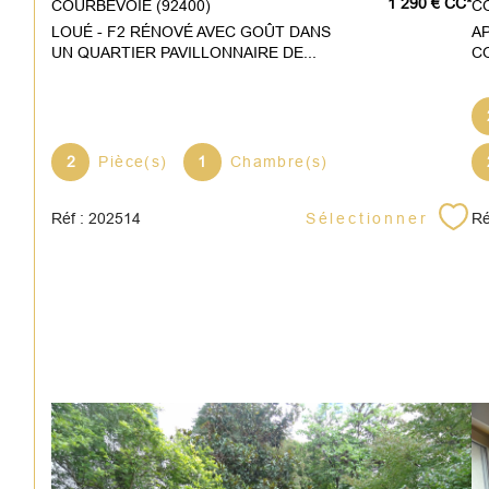
1 290 €
CC*
COURBEVOIE (92400)
LOUÉ - F2 RÉNOVÉ AVEC GOÛT DANS
A
UN QUARTIER PAVILLONNAIRE DE...
C
2
Pièce(s)
1
Chambre(s)
Sélectionner
Réf : 202514
Ré