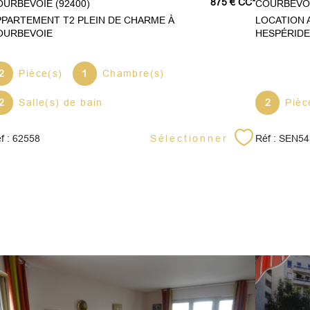
875 €
CC*
COURBEVOIE (92400)
COURBEVOI
PPARTEMENT T2 PLEIN DE CHARME À
LOCATION 
OURBEVOIE
HESPÉRID
2
Pièce(s)
1
Chambre(s)
2
Salle(s) de bain
2
Pièc
Sélectionner
f : 62558
Réf : SEN5