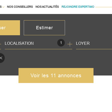
S
NOS CONSEILLERS
NOS ACTUALITÉS
REJOINDRE EXPERTIMO
À LA LOCATION
uer
Estimer
1
LOCALISATION
LOYER
née
isonnier
immo pro
Voir les
11
annonces