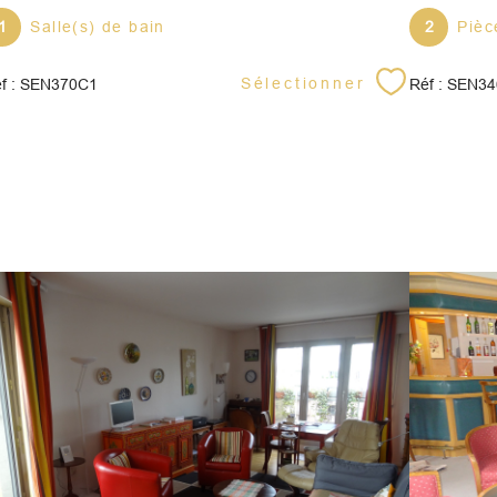
1
Salle(s) de bain
2
Pièc
Sélectionner
f : SEN370C1
Réf : SEN3