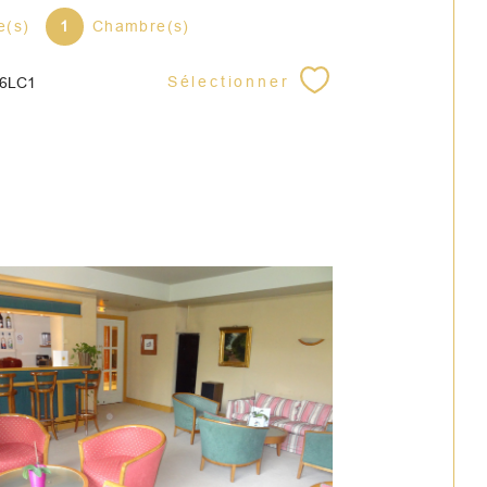
e(s)
1
Chambre(s)
Sélectionner
46LC1