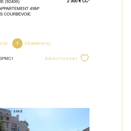
2 300 €
CC*
E (92400)
APPARTEMENT 49M²
ES COURBEVOIE
e(s)
1
Chambre(s)
Sélectionner
43PMC1