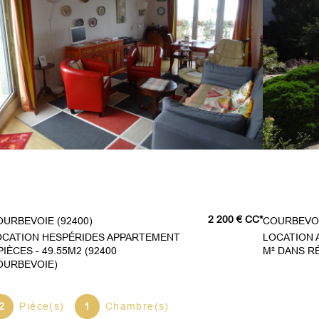
2 200 €
CC*
COURBEVOIE (92400)
COURBEVOI
OCATION HESPÉRIDES APPARTEMENT
LOCATION 
PIÈCES - 49.55M2 (92400
M² DANS R
OURBEVOIE)
2
Pièce(s)
1
Chambre(s)