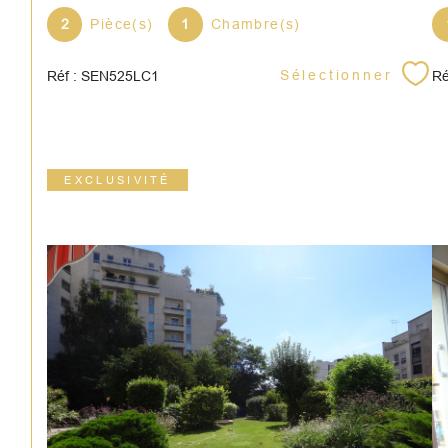
2
Pièce(s)
1
Chambre(s)
Sélectionner
Réf : SEN525LC1
Ré
EXCLUSIVITÉ