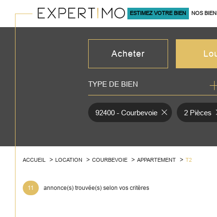
ESTIMEZ VOTRE BIEN
NOS BIEN
À LA VENTE
Acheter
Lo
TYPE DE BIEN
de l'ancien
à l'an
du neuf
en sa
92400 - Courbevoie
2 Pièces
de l'immo pro
de l'
ACCUEIL
LOCATION
COURBEVOIE
APPARTEMENT
T2
11
annonce(s) trouvée(s) selon vos critères