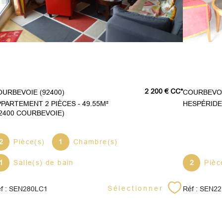
2 200 €
CC*
COURBEVOIE (92400)
COURBEVOI
PARTEMENT 2 PIÈCES - 49.55M²
HESPÉRIDE
92400 COURBEVOIE)
2
Pièce(s)
1
Chambre(s)
1
Salle(s) de bain
2
Pièc
Sélectionner
f : SEN280LC1
Réf : SEN2