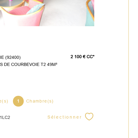
2 100 €
CC*
E (92400)
S DE COURBEVOIE T2 49M²
e(s)
1
Chambre(s)
Sélectionner
21LC2