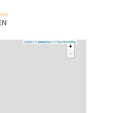
tion
EN
Leaflet
|
©
Maps
|
© OpenStreetMap
Jawg
+
−