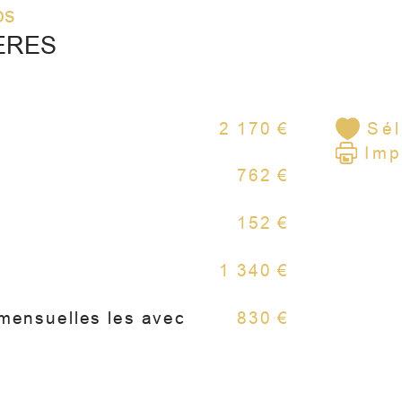
ponc
os
etc
ÈRES
dyn
Pou
2 170 €
Sél
con
Imp
RE
762 €
par 
tél
152 €
01.
1 340 €
 mensuelles les avec
830 €