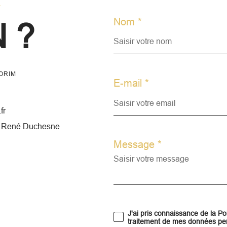
r
Nom *
 ?
ORIM
E-mail *
fr
n René Duchesne
Message *
J'ai pris connaissance de la Pol
traitement de mes données per