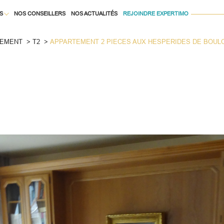
S
NOS CONSEILLERS
NOS ACTUALITÉS
REJOINDRE EXPERTIMO
Voir les
8
annonces
TEMENT
T2
APPARTEMENT 2 PIECES AUX HESPERIDES DE BOUL
À LA LOCATION
uer
Estimer
1
LOCALISATION
LOYER
née
isonnier
 Pièces
immo pro