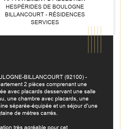
HESPÉRIDES DE BOULOGNE
BILLANCOURT - RÉSIDENCES
SERVICES
LOGNE-BILLANCOURT (92100) - 
artement 2 pièces comprenant une 
rée avec placards desservant une salle 
au, une chambre avec placards, une 
sine séparée-équipée et un séjour d'une 
mbre de pièces
istiques
Valeurs
gtaine de mètres carrés.
ublé
ation très agréable pour cet 