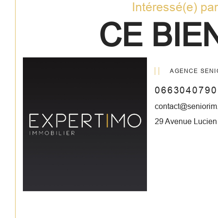
Intéressé(e) pa
CE BIEN
AGENCE SENI
0663040790
contact@seniorim.
29 Avenue Lucie