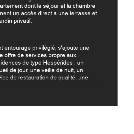
artement dont le séjour et la chambre 
censeur
nent un accès direct à une terrasse et 
ardin privatif.
de salle d'eau
t entourage privilégié, s'ajoute une 
ge offre de services propre aux 
idences de type Hespérides : un 
eil de jour, une veille de nuit, un 
ice de restauration de qualité, une 
liothèque, un salon pour échanger 
our d'une tasse de thé ou d'une partie 
bridge ou encore un jeu d'échecs.
confort des résidents est également 
orcé par une offre d'activités et de 
tractions ( séances cinémas, 
erventions de conférenciers, ventes 