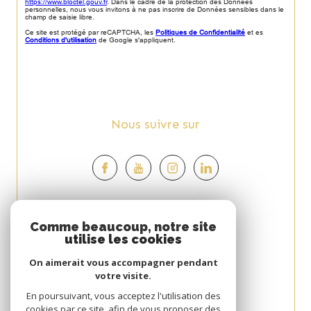
https://www.bloctel.gouv.fr
. Dans le cadre de la protection des Données
personnelles, nous vous invitons à ne pas inscrire de Données sensibles dans le
champ de saisie libre.
Ce site est protégé par reCAPTCHA, les
Politiques de Confidentialité
et es
Conditions d'utilisation
de Google s'appliquent.
Nous suivre sur
Espace
Comme beaucoup, notre site
utilise les cookies
PROPRIÉTAIRE
On aimerait vous accompagner pendant
Se connecter
votre visite.
Avis
En poursuivant, vous acceptez l'utilisation des
cookies par ce site, afin de vous proposer des