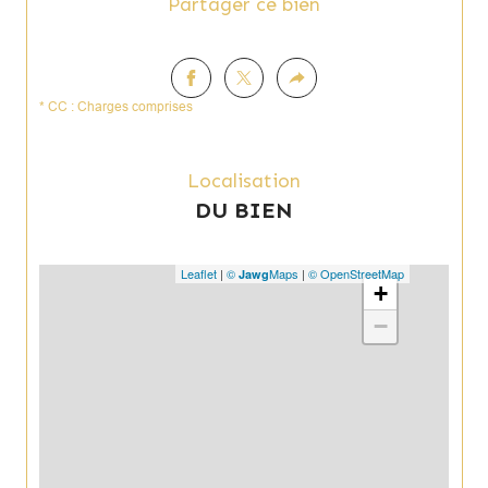
Partager ce bien
* CC : Charges comprises
Localisation
DU BIEN
Leaflet
|
©
Maps
|
© OpenStreetMap
Jawg
+
−