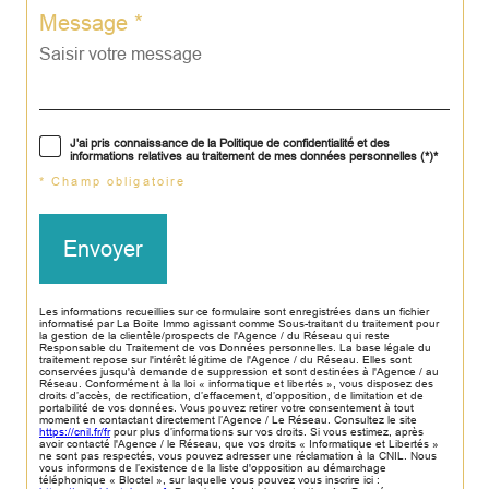
Message *
J'ai pris connaissance de la Politique de confidentialité et des
informations relatives au traitement de mes données personnelles (*)*
* Champ obligatoire
Envoyer
Les informations recueillies sur ce formulaire sont enregistrées dans un fichier
informatisé par La Boite Immo agissant comme Sous-traitant du traitement pour
la gestion de la clientèle/prospects de l'Agence / du Réseau qui reste
Responsable du Traitement de vos Données personnelles. La base légale du
traitement repose sur l'intérêt légitime de l'Agence / du Réseau. Elles sont
conservées jusqu'à demande de suppression et sont destinées à l'Agence / au
Réseau. Conformément à la loi « informatique et libertés », vous disposez des
droits d’accès, de rectification, d’effacement, d’opposition, de limitation et de
portabilité de vos données. Vous pouvez retirer votre consentement à tout
moment en contactant directement l’Agence / Le Réseau. Consultez le site
https://cnil.fr/fr
pour plus d’informations sur vos droits. Si vous estimez, après
avoir contacté l'Agence / le Réseau, que vos droits « Informatique et Libertés »
ne sont pas respectés, vous pouvez adresser une réclamation à la CNIL. Nous
vous informons de l’existence de la liste d'opposition au démarchage
téléphonique « Bloctel », sur laquelle vous pouvez vous inscrire ici :