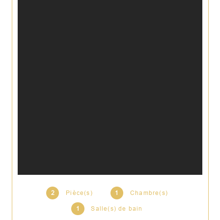
2
Pièce(s)
1
Chambre(s)
1
Salle(s) de bain