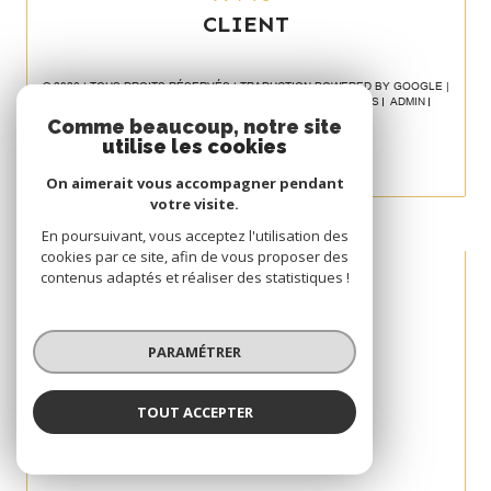
CLIENT
© 2026 | TOUS DROITS RÉSERVÉS | TRADUCTION POWERED BY GOOGLE |
NOS HONORAIRES
PLAN DU SITE
MENTIONS LÉGALES
ADMIN
POLITIQUE RGPD
COOKIES
Comme beaucoup, notre site
utilise les cookies
On aimerait vous accompagner pendant
votre visite.
En poursuivant, vous acceptez l'utilisation des
cookies par ce site, afin de vous proposer des
contenus adaptés et réaliser des statistiques !
PARAMÉTRER
TOUT ACCEPTER