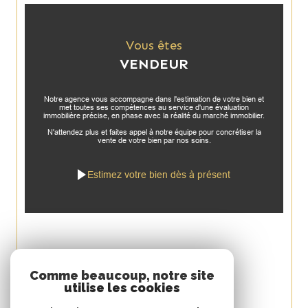
Vous êtes
VENDEUR
Notre agence vous accompagne dans l'estimation de votre bien et
met toutes ses compétences au service d'une évaluation
immobilière précise, en phase avec la réalité du marché immobilier.
N'attendez plus et faites appel à notre équipe pour concrétiser la
vente de votre bien par nos soins.
Estimez votre bien dès à présent
Espace
Comme beaucoup, notre site
utilise les cookies
PROPRIÉTAIRE