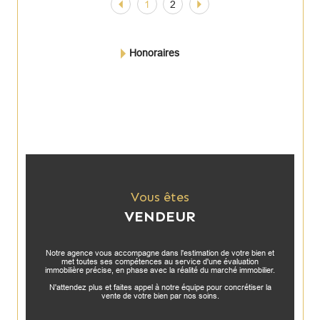
1
2
Honoraires
Vous êtes
VENDEUR
Notre agence vous accompagne dans l'estimation de votre bien et
met toutes ses compétences au service d'une évaluation
immobilière précise, en phase avec la réalité du marché immobilier.
N'attendez plus et faites appel à notre équipe pour concrétiser la
vente de votre bien par nos soins.