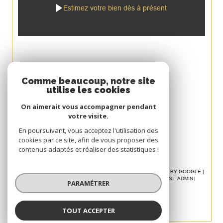
Estimez votre bien dès à présent
Espace
Comme beaucoup, notre site
utilise les cookies
PROPRIÉTAIRE
On aimerait vous accompagner pendant
Se connecter
votre visite.
Avis
En poursuivant, vous acceptez l'utilisation des
cookies par ce site, afin de vous proposer des
CLIENT
contenus adaptés et réaliser des statistiques !
© 2026 | TOUS DROITS RÉSERVÉS | TRADUCTION POWERED BY GOOGLE |
NOS HONORAIRES
PLAN DU SITE
MENTIONS LÉGALES
ADMIN
PARAMÉTRER
POLITIQUE RGPD
COOKIES
TOUT ACCEPTER