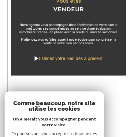
Vous êtes
VENDEUR
Notre agence vous accompagne dans l'estimation de votre bien et
met toutes ses compétences au service d'une évaluation
immobilière précise, en phase avec la réalité du marché immobilier.
N'attendez plus et faites appel à notre équipe pour concrétiser la
vente de votre bien par nos soins.
Estimez votre bien dès à présent
Espace
Comme beaucoup, notre site
utilise les cookies
PROPRIÉTAIRE
On aimerait vous accompagner pendant
Se connecter
votre visite.
Avis
En poursuivant, vous acceptez l'utilisation des