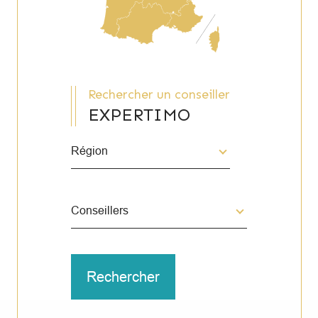
Rechercher un conseiller
EXPERTIMO
Région
Merci
de
sélectionner
une
Conseillers
région
Conseillers
Rechercher