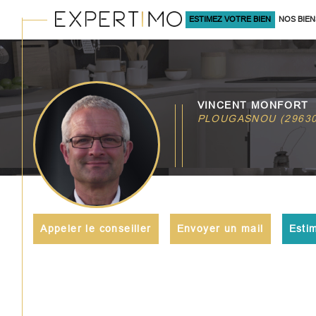
ESTIMEZ VOTRE BIEN
NOS BIEN
À LA VENTE
Acheter
Lo
VINCENT MONFORT
TYPE DE BIEN
PLOUGASNOU (29630
de l'ancien
à l'an
du neuf
en sa
de l'immo pro
de l'
Appeler le conseiller
Envoyer un mail
Esti