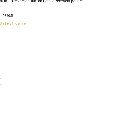
0 m2. Très belle situation hors lotissement pour ce
n...
: 106965
Sélectionner