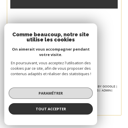
Espace
Comme beaucoup, notre site
utilise les cookies
PROPRIÉTAIRE
On aimerait vous accompagner pendant
Se connecter
votre visite.
Avis
En poursuivant, vous acceptez l'utilisation des
cookies par ce site, afin de vous proposer des
CLIENT
contenus adaptés et réaliser des statistiques !
© 2026 | TOUS DROITS RÉSERVÉS | TRADUCTION POWERED BY GOOGLE |
NOS HONORAIRES
PLAN DU SITE
MENTIONS LÉGALES
ADMIN
PARAMÉTRER
POLITIQUE RGPD
COOKIES
TOUT ACCEPTER