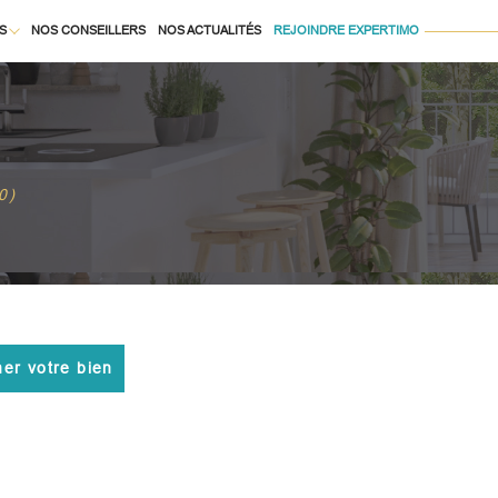
S
NOS CONSEILLERS
NOS ACTUALITÉS
REJOINDRE EXPERTIMO
Voir les
21257
annonces
À LA LOCATION
uer
Estimer
BUDGET
0)
née
isonnier
immo pro
mer votre bien