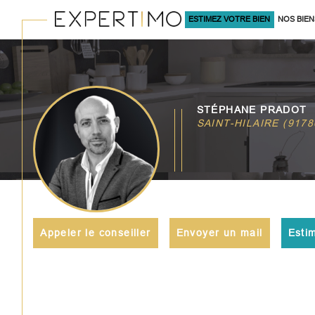
ESTIMEZ VOTRE BIEN
NOS BIEN
À LA VENTE
Acheter
Lo
STÉPHANE PRADOT
TYPE DE BIEN
SAINT-HILAIRE (9178
de l'ancien
à l'an
du neuf
en sa
de l'immo pro
de l'
Appeler le conseiller
Envoyer un mail
Esti